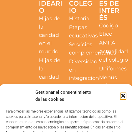
IDEARI
COLEG
ES DE
O
IO
INTER
ÉS
Hijas de
Historia
Código
la
Etapas
Ético
caridad
educativas
AMPA
en el
Servicios
mundo
Actualidad
complementarios
del colegio
Hijas de
Diversidad
la
Uniformes
en
caridad
Menús
integración
en
del
Innovación
Gestionar el consentimiento
España
comedor
educativa
de las cookies
España
Trabaja
Becas y
norte
con
ayudas
Para ofrecer las mejores experiencias, utilizamos tecnologías como las
cookies para almacenar y/o acceder a la información del dispositivo. El
JMV
nosotros
consentimiento de estas tecnologías nos permitirá procesar datos como el
MISEVI
comportamiento de navegación o las identificaciones únicas en este sitio.