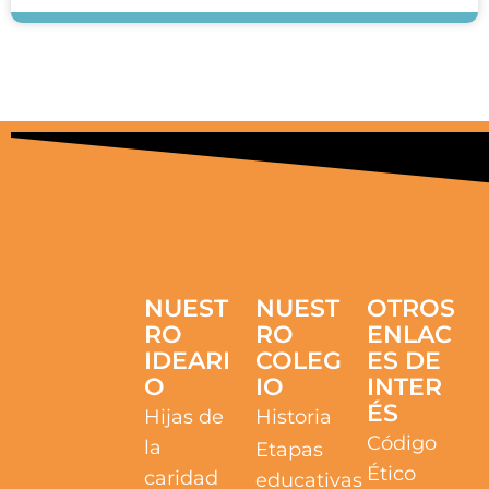
NUEST
NUEST
OTROS
RO
RO
ENLAC
IDEARI
COLEG
ES DE
O
IO
INTER
ÉS
Hijas de
Historia
Código
la
Etapas
Ético
caridad
educativas