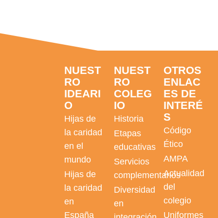
NUEST
NUEST
OTROS
RO
RO
ENLAC
IDEARI
COLEG
ES DE
O
IO
INTERÉ
S
Hijas de
Historia
Código
la caridad
Etapas
Ético
en el
educativas
AMPA
mundo
Servicios
Actualidad
Hijas de
complementarios
del
la caridad
Diversidad
colegio
en
en
España
Uniformes
integración