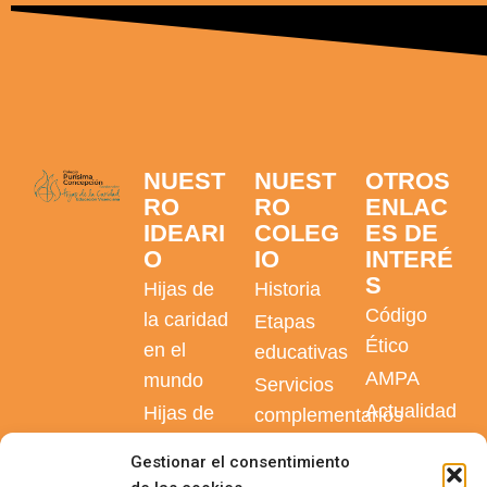
NUEST
NUEST
OTROS
RO
RO
ENLAC
IDEARI
COLEG
ES DE
O
IO
INTERÉ
S
Hijas de
Historia
Código
la caridad
Etapas
Ético
en el
educativas
AMPA
mundo
Servicios
Actualidad
Hijas de
complementarios
del
la caridad
Diversidad
Gestionar el consentimiento
colegio
en
en