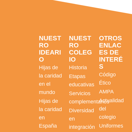
NUEST
NUEST
OTROS
RO
RO
ENLAC
IDEARI
COLEG
ES DE
O
IO
INTERÉ
S
Hijas de
Historia
Código
la caridad
Etapas
Ético
en el
educativas
AMPA
mundo
Servicios
Actualidad
Hijas de
complementarios
del
la caridad
Diversidad
colegio
en
en
España
Uniformes
integración