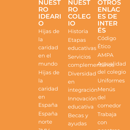
NUEST
NUEST
OTROS
RO
RO
ENLAC
IDEARI
COLEG
ES DE
O
IO
INTER
ÉS
Hijas de
Historia
Código
la
Etapas
Ético
caridad
educativas
AMPA
en el
Servicios
mundo
Actualidad
complementarios
del colegio
Hijas de
Diversidad
la
Uniformes
en
caridad
Menús
integración
en
del
Innovación
España
comedor
educativa
España
Trabaja
Becas y
norte
con
ayudas