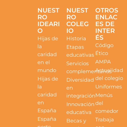
NUEST
NUEST
OTROS
RO
RO
ENLAC
IDEARI
COLEG
ES DE
O
IO
INTER
ÉS
Hijas de
Historia
Código
la
Etapas
Ético
caridad
educativas
AMPA
en el
Servicios
mundo
Actualidad
complementarios
del colegio
Hijas de
Diversidad
la
Uniformes
en
caridad
Menús
integración
en
del
Innovación
España
comedor
educativa
España
Trabaja
Becas y
norte