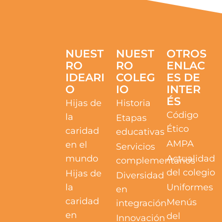
NUEST
NUEST
OTROS
RO
RO
ENLAC
IDEARI
COLEG
ES DE
O
IO
INTER
ÉS
Hijas de
Historia
Código
la
Etapas
Ético
caridad
educativas
AMPA
en el
Servicios
mundo
Actualidad
complementarios
del colegio
Hijas de
Diversidad
la
Uniformes
en
caridad
Menús
integración
en
del
Innovación