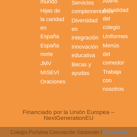
AMPA
mundo
Servicios
Actualidad
Hijas de
complementarios
del
la caridad
Diversidad
colegio
en
en
España
Uniformes
integración
España
Menús
Innovación
norte
del
educativa
comedor
JMV
Becas y
Trabaja
MISEVI
ayudas
con
Oraciones
nosotros
Financiado por la Unión Europea –
NextGenerationEU
Colegio Purísima Concepción Santander |
Aviso legal